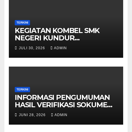
TERKINI
KEGIATAN KOMBEL SMK
NEGERI KUNDUR
MERANCANG MEDIA
JULI 30, 2026
ADMIN
PEMBELAJARAN YANG
MENARIK
TERKINI
INFORMASI PENGUMUMAN
HASIL VERIFIKASI SOKUMEN
SPMB SMK NEGERI KUNDUR
JUNI 28, 2026
ADMIN
2026-2027