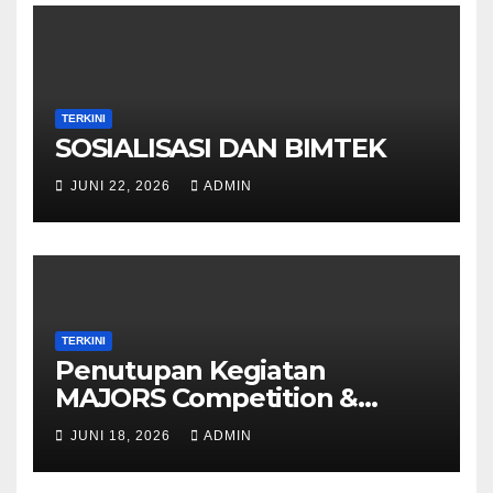
TERKINI
SOSIALISASI DAN BIMTEK
JUNI 22, 2026
ADMIN
TERKINI
Penutupan Kegiatan
MAJORS Competition &
Bulan Serata Pengumuman
JUNI 18, 2026
ADMIN
Juara Lomba & Pembagian
Hadiah